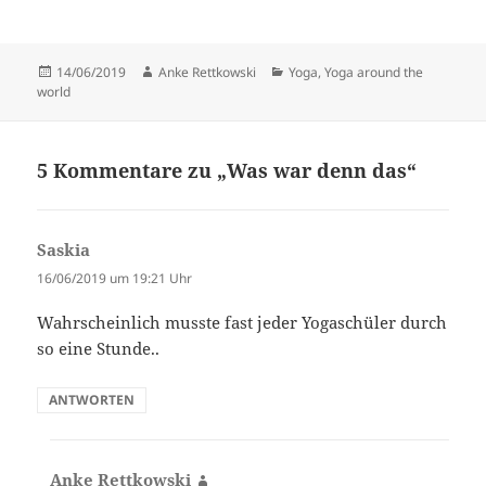
Veröffentlicht
Autor
Kategorien
14/06/2019
Anke Rettkowski
Yoga
,
Yoga around the
am
world
5 Kommentare zu „Was war denn das“
Saskia
sagt:
16/06/2019 um 19:21 Uhr
Wahrscheinlich musste fast jeder Yogaschüler durch
so eine Stunde..
ANTWORTEN
Anke Rettkowski
sagt: