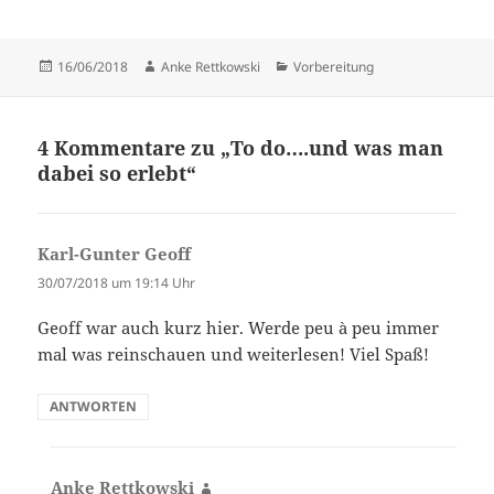
Veröffentlicht
Autor
Kategorien
16/06/2018
Anke Rettkowski
Vorbereitung
am
4 Kommentare zu „To do….und was man
dabei so erlebt“
Karl-Gunter Geoff
sagt:
30/07/2018 um 19:14 Uhr
Geoff war auch kurz hier. Werde peu à peu immer
mal was reinschauen und weiterlesen! Viel Spaß!
ANTWORTEN
Anke Rettkowski
sagt: