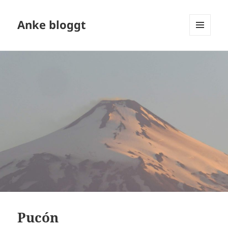
Anke bloggt
MENÜ
UND
WIDGETS
Pucón