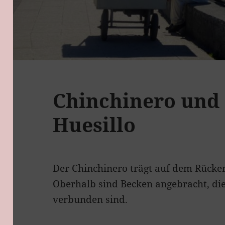
Chinchinero und
Huesillo
Der Chinchinero trägt auf dem Rücke
Oberhalb sind Becken angebracht, die
verbunden sind.