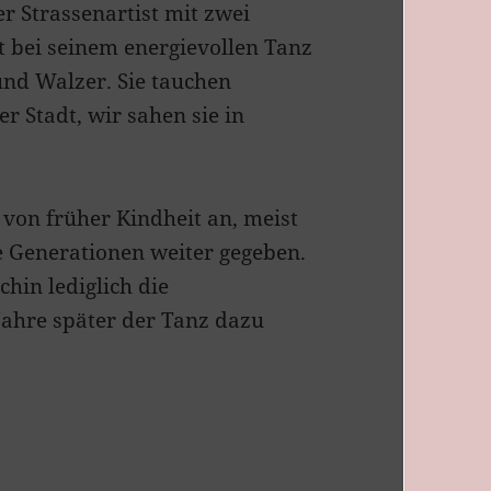
er Strassenartist mit zwei
st bei seinem energievollen Tanz
und Walzer. Sie tauchen
r Stadt, wir sahen sie in
von früher Kindheit an, meist
ie Generationen weiter gegeben.
chin lediglich die
Jahre später der Tanz dazu