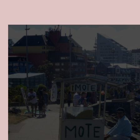
„CHINCHINEROS
IN
PUCÓN“
VON
YOUTUBE
ANZEIGEN