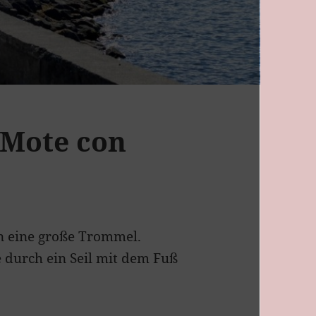
 Mote con
n eine große Trommel.
 durch ein Seil mit dem Fuß