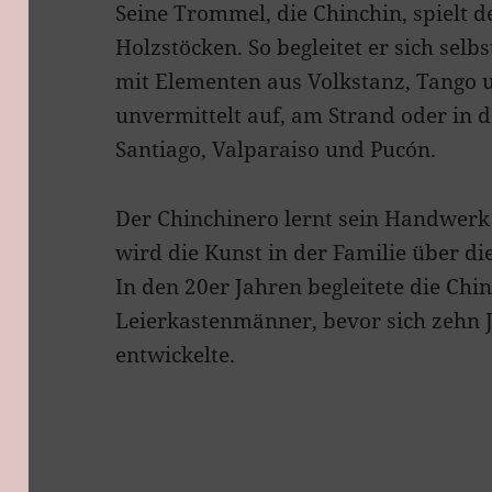
Seine Trommel, die Chinchin, spielt d
Holzstöcken. So begleitet er sich selb
mit Elementen aus Volkstanz, Tango 
unvermittelt auf, am Strand oder in de
Santiago, Valparaiso und Pucón.
Der Chinchinero lernt sein Handwerk 
wird die Kunst in der Familie über d
In den 20er Jahren begleitete die Chin
Leierkastenmänner, bevor sich zehn 
entwickelte.