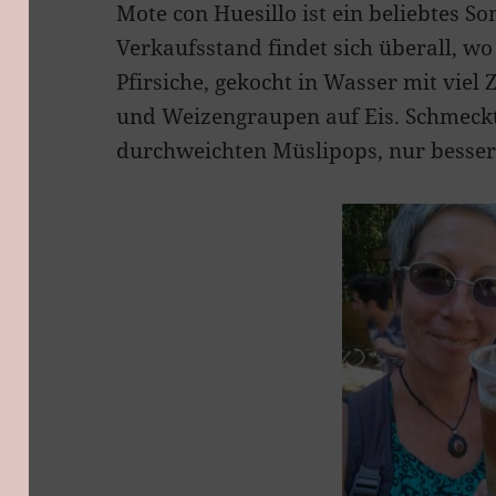
Mote con Huesillo ist ein beliebtes 
Verkaufsstand findet sich überall, wo 
Pfirsiche, gekocht in Wasser mit viel
und Weizengraupen auf Eis. Schmeckt
durchweichten Müslipops, nur besser