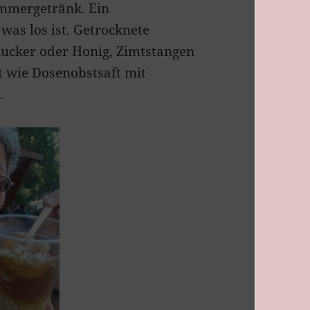
Sommergetränk. Ein
was los ist. Getrocknete
 Zucker oder Honig, Zimtstangen
 wie Dosenobstsaft mit
.