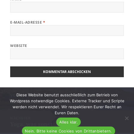
E-MAIL-ADRESSE
*
WEBSITE
Beitragsnavigation
Diese Website benutzt ausschließlich zum Betrieb von
VORHERIGER
Madeira mit Mama
Wordpress notwendige Cookies. Externe Tracker und Scripte
Vorheriger
werden nicht verwendet. Wir respektieren Eurer Recht an
Beitrag:
Euren Daten.
NÄCHSTER
Alles klar.
Yoga, was sonst…gähn…
Nächster
Beitrag:
Nein. Bitte keine Cookies von Drittanbietern.