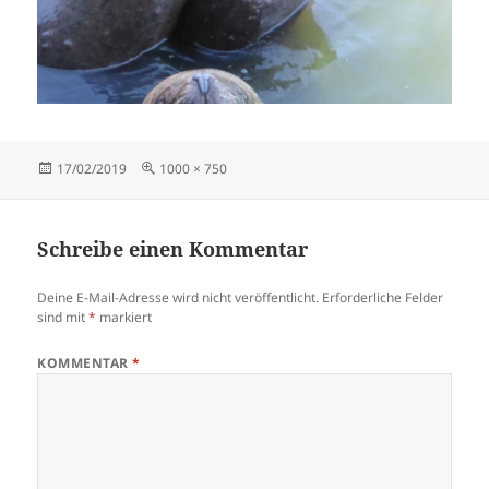
Veröffentlicht
Originalgröße
17/02/2019
1000 × 750
am
Schreibe einen Kommentar
Deine E-Mail-Adresse wird nicht veröffentlicht.
Erforderliche Felder
sind mit
*
markiert
KOMMENTAR
*