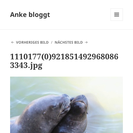
Anke bloggt
MENÜ
UND
WIDGETS
VORHERIGES BILD
NÄCHSTES BILD
1110177(0)921851492968086
3343.jpg