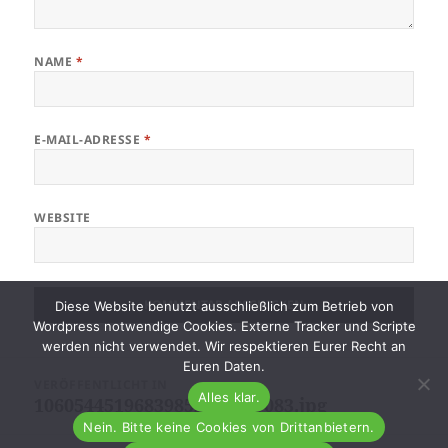
NAME
*
E-MAIL-ADRESSE
*
WEBSITE
Diese Website benutzt ausschließlich zum Betrieb von
Wordpress notwendige Cookies. Externe Tracker und Scripte
werden nicht verwendet. Wir respektieren Eurer Recht an
Euren Daten.
Beitragsnavigation
VERÖFFENTLICHT IN
Alles klar.
10605445196839852949679083.jpg
Nein. Bitte keine Cookies von Drittanbietern.