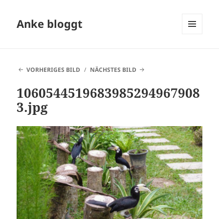
Anke bloggt
MENÜ
UND
WIDGETS
VORHERIGES BILD
NÄCHSTES BILD
1060544519683985294967908
3.jpg