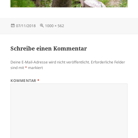
Veröffentlicht
Originalgröße
07/11/2018
1000 × 562
am
Schreibe einen Kommentar
Deine E-Mail-Adresse wird nicht veröffentlicht.
Erforderliche Felder
sind mit
*
markiert
KOMMENTAR
*