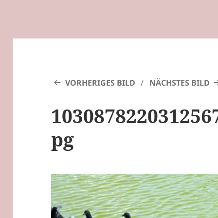
VORHERIGES BILD
NÄCHSTES BILD
1030878220312567
pg