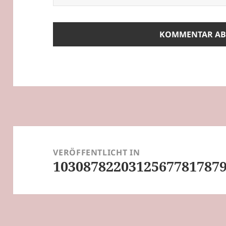
Beitragsnavigation
VERÖFFENTLICHT IN
10308782203125677817879