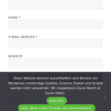
NAME
*
E-MAIL-ADRESSE
*
WEBSITE
Diese Website benutzt ausschließlich zum Betrieb von
Wordpress notwendige Cookies. Externe Tracker und Scripte
werden nicht verwendet. Wir respektieren Eurer Recht an
Euren Daten.
Beitragsnavigation
VERÖFFENTLICHT IN
Alles klar.
1010730
Nein. Bitte keine Cookies von Drittanbietern.