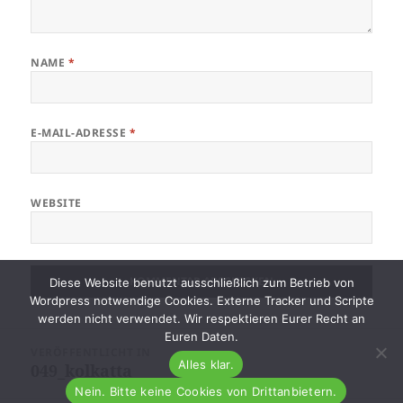
NAME
*
E-MAIL-ADRESSE
*
WEBSITE
Diese Website benutzt ausschließlich zum Betrieb von
Wordpress notwendige Cookies. Externe Tracker und Scripte
werden nicht verwendet. Wir respektieren Eurer Recht an
Euren Daten.
Beitragsnavigation
VERÖFFENTLICHT IN
Alles klar.
049_kolkatta
Nein. Bitte keine Cookies von Drittanbietern.