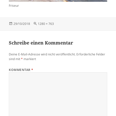
Friseur
Veröffentlicht
Originalgröße
29/10/2018
1280 × 763
am
Schreibe einen Kommentar
Deine E-Mail-Adresse wird nicht veröffentlicht.
Erforderliche Felder
sind mit
*
markiert
KOMMENTAR
*