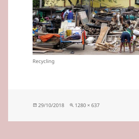
Recycling
Veröffentlicht
Originalgröße
29/10/2018
1280 × 637
am