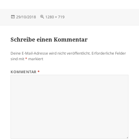
Veröffentlicht
Originalgröße
29/10/2018
1280 × 719
am
Schreibe einen Kommentar
Deine E-Mail-Adresse wird nicht veröffentlicht.
Erforderliche Felder
sind mit
*
markiert
KOMMENTAR
*