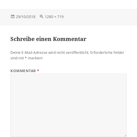
Veröffentlicht
Originalgröße
29/10/2018
1280 × 719
am
Schreibe einen Kommentar
Deine E-Mail-Adresse wird nicht veröffentlicht.
Erforderliche Felder
sind mit
*
markiert
KOMMENTAR
*