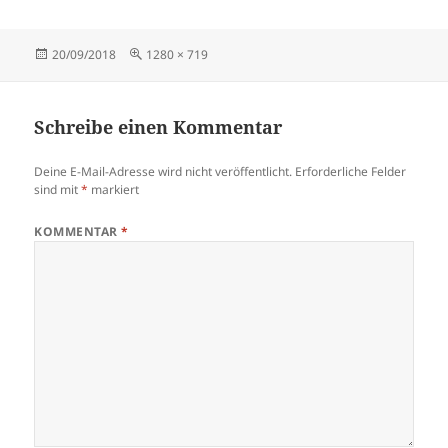
Veröffentlicht
Originalgröße
20/09/2018
1280 × 719
am
Schreibe einen Kommentar
Deine E-Mail-Adresse wird nicht veröffentlicht.
Erforderliche Felder
sind mit
*
markiert
KOMMENTAR
*