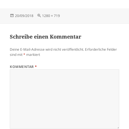
Veröffentlicht
Originalgröße
20/09/2018
1280 × 719
am
Schreibe einen Kommentar
Deine E-Mail-Adresse wird nicht veröffentlicht.
Erforderliche Felder
sind mit
*
markiert
KOMMENTAR
*